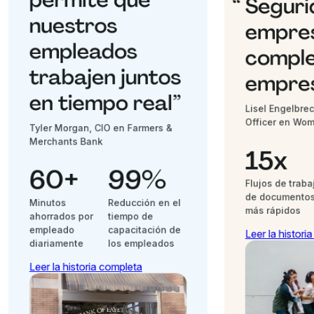
Seguri
nuestros
empres
empleados
comple
trabajen juntos
empres
en tiempo real”
Lisel Engelbrec
Officer en Wom
Tyler Morgan, CIO en Farmers &
Merchants Bank
15x
60+
99%
Flujos de traba
de documento
Minutos
Reducción en el
más rápidos
ahorrados por
tiempo de
empleado
capacitación de
Leer la histori
diariamente
los empleados
Leer la historia completa