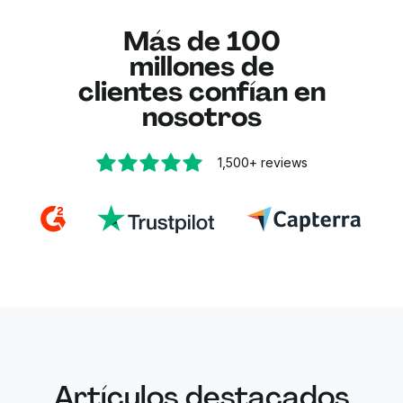
Las funciones profesionales como opciones de
Lumin protege tus datos
.
seguridad avanzada, herramientas de
Más de 100
colaboración en equipo y prioridad de
millones de
procesamiento están disponibles en planes
clientes confían en
empresariales mejorados.
nosotros
1,500+
reviews
Artículos destacados