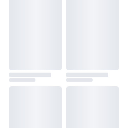
operativos. Incluye la estructura de tu empresa,
roles de los miembros y detalles operativos para
generar acuerdos que combinen flexibilidad y
protección legal.