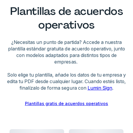
el control de las operaciones diarias.
Plantillas de acuerdos
Añadir cláusulas sobre resolución de disputas,
planes de sucesión o acuerdos financieros
Acuerdos financieros:
Detalla la distribución de
operativos
específicos también puede aumentar el número
beneficios, el reparto de pérdidas y los requisitos
de páginas.
adicionales de capital.
¿Necesitas un punto de partida? Accede a nuestra
Restricciones de transferencia:
Incluye
plantilla estándar gratuita de acuerdo operativo, junto
cláusulas de compra-venta, derecho de tanteo y
con modelos adaptados para distintos tipos de
procedimientos de transmisión de
empresas.
participaciones.
Solo elige tu plantilla, añade los datos de tu empresa y
edita tu PDF desde cualquier lugar. Cuando estés listo,
Procedimientos de disolución:
Establece los
finalízalo de forma segura con
Lumin Sign
.
desencadenantes de terminación, la distribución
de activos y las responsabilidades del cierre.
Incluye tus preferencias para el caso de cese de
Plantillas gratis de acuerdos operativos
actividad.
Utiliza esta guía para redactar solicitudes
concretas en nuestro generador de acuerdos