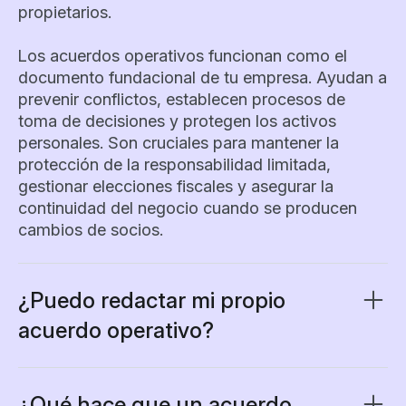
propietarios.
Los acuerdos operativos funcionan como el
documento fundacional de tu empresa. Ayudan a
prevenir conflictos, establecen procesos de
toma de decisiones y protegen los activos
personales. Son cruciales para mantener la
protección de la responsabilidad limitada,
gestionar elecciones fiscales y asegurar la
continuidad del negocio cuando se producen
cambios de socios.
¿Puedo redactar mi propio
acuerdo operativo?
Muchos empresarios redactan con éxito sus
propios acuerdos operativos—y con la
orientación adecuada, tú también puedes
¿Qué hace que un acuerdo