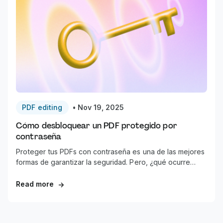
PDF editing
•
Nov 19, 2025
Cómo desbloquear un PDF protegido por
contraseña
Proteger tus PDFs con contraseña es una de las mejores
formas de garantizar la seguridad. Pero, ¿qué ocurre
cuando te cansas de desbloquear el mismo PDF todos los
días? Hay una solución.
Read more
→