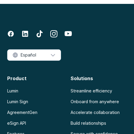
Español
Product
Solutions
Lumin
Streamline efficiency
Lumin Sign
Onboard from anywhere
AgreementGen
Accelerate collaboration
eSign API
Build relationships
Features
Secure with confidence