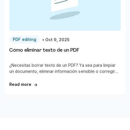
PDF editing
•
Oct 9, 2025
Cómo eliminar texto de un PDF
¿Necesitas borrar texto de un PDF? Ya sea para limpiar
un documento, eliminar información sensible o corregir
errores, esta guía te muestra las formas más rápidas de
eliminar texto de cualquier PDF.
Read more
→