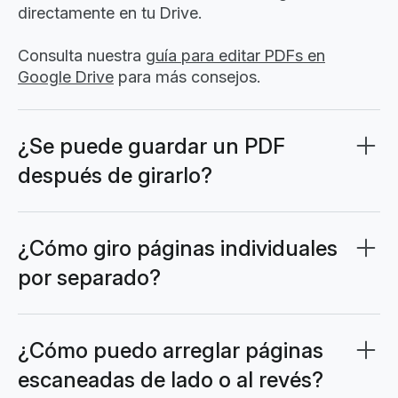
directamente en tu Drive.
Consulta nuestra
guía para editar PDFs en
Google Drive
para más consejos.
¿Se puede guardar un PDF
después de girarlo?
Sí, por supuesto. Lumin guarda todos los
cambios de rotación al guardar o descargar tu
archivo. La orientación girada queda permanente
¿Cómo giro páginas individuales
en el PDF guardado, así que el documento se
por separado?
verá correctamente sin importar dónde se abra o
Selecciona solo las páginas concretas que
quién lo vea.
necesitan ajuste en vez de girar el documento
completo. Usa nuestro control de selección de
¿Cómo puedo arreglar páginas
página para personalizar el giro de las páginas
escaneadas de lado o al revés?
problemáticas y dejar intactas las que ya están