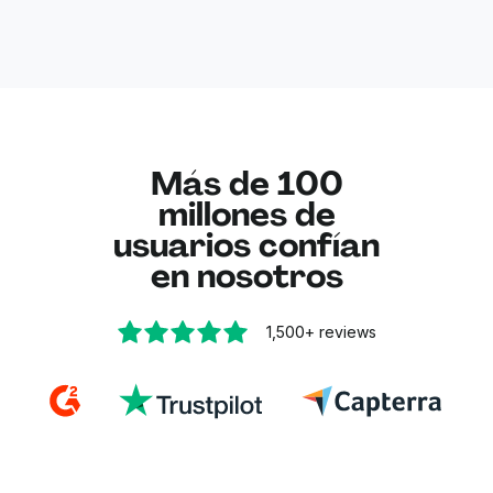
deseada.
girar PDFs, haciendo que actualizar tus archivos
Como cada clic gira la página 90 grados, puedes
sea fácil y eficiente. Está totalmente integrado
corregir fácilmente cualquier error de giro
con Google Drive, así que puedes girar PDFs
pulsando el botón de rotación hasta que la
directamente desde tu Drive sin descargar nada.
alineación sea la correcta.
Al crear una cuenta gratuita en Lumin, tendrás
acceso a un conjunto completo de herramientas
para editar PDF, como escanear PDFs, ocultar
Más de 100
información sensible y mucho más.
millones de
usuarios confían
en nosotros
1,500+
reviews