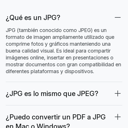
¿Qué es un JPG?
JPG (también conocido como JPEG) es un
formato de imagen ampliamente utilizado que
comprime fotos y gráficos manteniendo una
buena calidad visual. Es ideal para compartir
imágenes online, insertar en presentaciones o
mostrar documentos con gran compatibilidad en
diferentes plataformas y dispositivos.
¿JPG es lo mismo que JPEG?
Sí, JPG y JPEG se refieren al mismo formato de
imagen. Los términos se usan indistintamente:
JPG es simplemente la versión abreviada de
¿Puedo convertir un PDF a JPG
JPEG (Joint Photographic Experts Group).
en Mac o Windows?