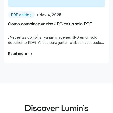
PDF editing
•
Nov 4, 2025
Cómo combinar varios JPG en un solo PDF
¿Necesitas combinar varias imágenes JPG en un solo
documento PDF? Ya sea para juntar recibos escaneados,
crear un portafolio fotográfico o preparar documentos
para enviar, unir varios JPG en un único PDF es una tarea
Read more
→
común que debería ser sencilla.
Discover Lumin’s