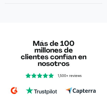
Convertir PDFs a JPGs con nuestra herramienta
privacidad, asegurando que tus documentos
de conversión es totalmente gratis.
permanezcan confidenciales durante todo el
proceso. Tú mantienes el control total sobre los
¿Quieres aún más funcionalidades? Crea
una
permisos de acceso y uso compartido.
cuenta gratuita en Lumin
para desbloquear más
opciones y mayores límites. Para herramientas
Más información sobre cómo
protegemos los
avanzadas como OCR, firma electrónica o
datos de los usuarios
.
colaboración en grupo, los planes premium
Más de 100
ofrecen funciones profesionales.
millones de
clientes confían en
nosotros
1,500+
reviews