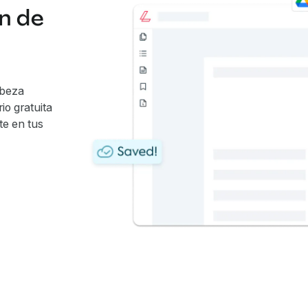
ón de
abeza
io gratuita
te en tus