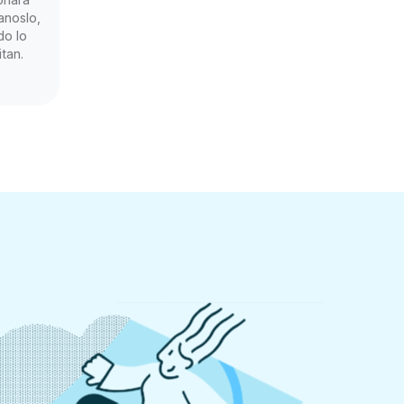
anoslo,
do lo
tan.