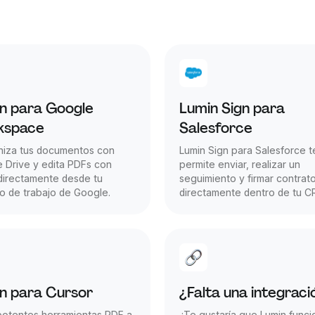
n para Google
Lumin Sign para
kspace
Salesforce
niza tus documentos con
Lumin Sign para Salesforce t
 Drive y edita PDFs con
permite enviar, realizar un
directamente desde tu
seguimiento y firmar contrat
o de trabajo de Google.
directamente dentro de tu C
n para Cursor
¿Falta una integraci
potentes herramientas PDF a
¿Te gustaría que Lumin funci