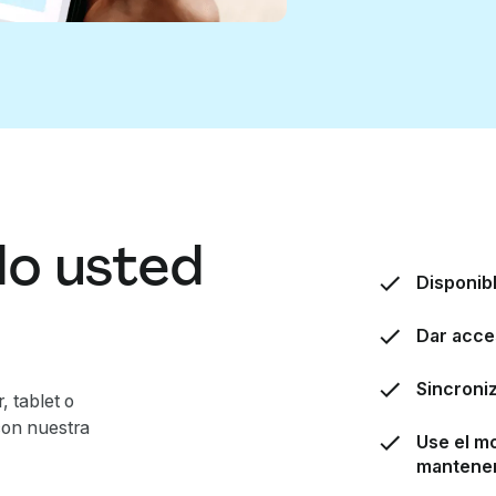
do usted
Disponibl
Dar acce
Sincroni
, tablet o
con nuestra
Use el m
mantener