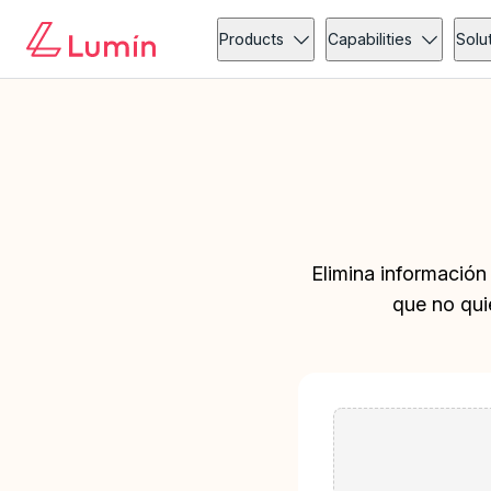
Products
Capabilities
Solu
Elimina información
que no qui