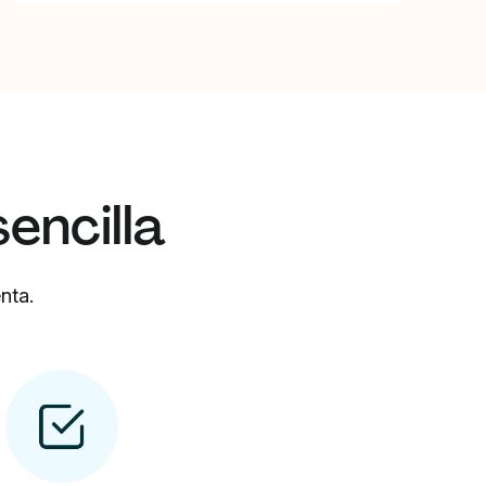
encilla
nta.