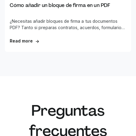
Cómo añadir un bloque de firma en un PDF
¿Necesitas añadir bloques de firma a tus documentos
PDF? Tanto si preparas contratos, acuerdos, formularios
u otros documentos empresariales, contar con áreas de
firma bien formateadas es esencial para un flujo de
Read more
→
trabajo profesional.
Preguntas
frecuentes