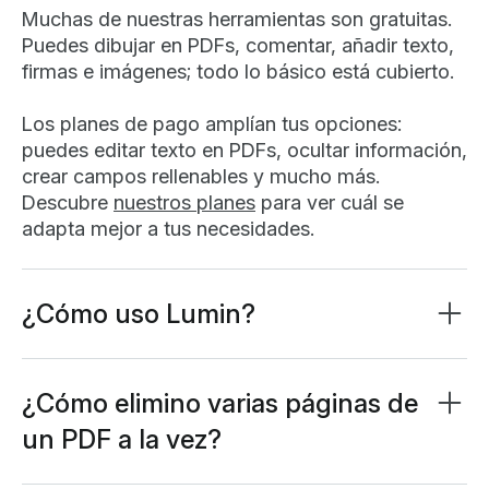
Muchas de nuestras herramientas son gratuitas.
Puedes dibujar en PDFs, comentar, añadir texto,
firmas e imágenes; todo lo básico está cubierto.
Los planes de pago amplían tus opciones:
puedes editar texto en PDFs, ocultar información,
crear campos rellenables y mucho más.
Descubre
nuestros planes
para ver cuál se
adapta mejor a tus necesidades.
¿Cómo uso Lumin?
La aplicación Lumin funciona en tu navegador, o
puedes
descargar la app de escritorio
y tener
Lumin siempre a mano en tu ordenador. También
¿Cómo elimino varias páginas de
tenemos una app para móvil y tablet que incluye
un PDF a la vez?
las funciones más populares de Lumin.
Con Lumin PDF puedes eliminar varias páginas