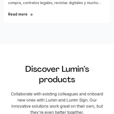
compra, contratos legales, revistas digitales y mucho
más. ¿Pero sabías que puedes editar estos PDFs sin salir
de Google Drive?
Read more
→
Discover Lumin’s
products
Collaborate with existing colleagues and onboard
new ones with Lumin and Lumin Sign. Our
innovative solutions work great on their own, but
they’re even better together.