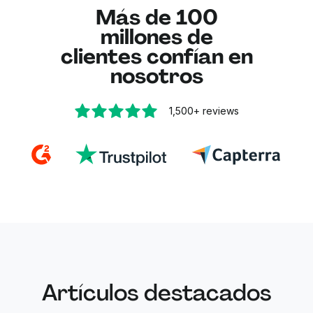
Más de 100
el archivo actualizado directamente en Drive.
millones de
Esta integración mantiene tu flujo de trabajo
clientes confían en
organizado y respeta los permisos de
nosotros
compartición del archivo.
1,500+
reviews
Artículos destacados