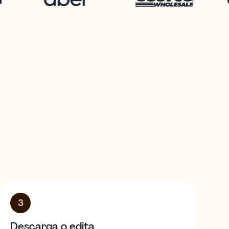
3
Descarga o edita