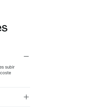
es
es subir
 coste
uestra