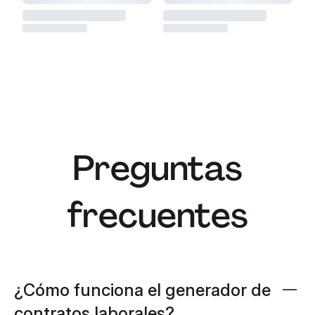
evaluación (normalmente de 3 a 6 meses),
durante el cual cualquiera de las partes puede
terminar la relación con mayor facilidad si no
resulta satisfactoria.
Al utilizar nuestro generador de contratos
laborales, puede especificar el tipo de contrato
que necesita, y nuestro asistente de IA creará un
documento adecuado con todas las cláusulas y
disposiciones necesarias.
Preguntas
frecuentes
¿Cómo funciona el generador de
contratos laborales?