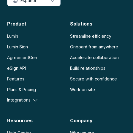
Español
Product
Solutions
Lumin
Streamline efficiency
Lumin Sign
Onboard from anywhere
AgreementGen
Accelerate collaboration
eSign API
Build relationships
Features
Secure with confidence
Plans & Pricing
Work on site
Integrations
Resources
Company
Help Center
Who we are