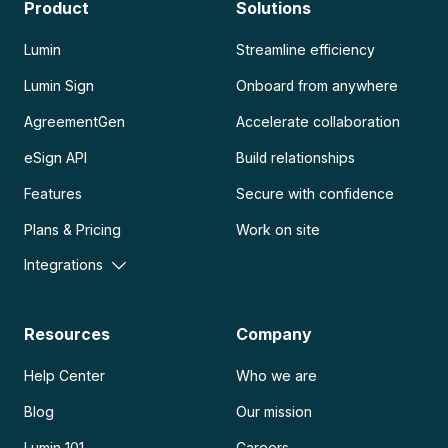
Product
Solutions
Lumin
Streamline efficiency
Lumin Sign
Onboard from anywhere
AgreementGen
Accelerate collaboration
eSign API
Build relationships
Features
Secure with confidence
Plans & Pricing
Work on site
Integrations
Resources
Company
Help Center
Who we are
Blog
Our mission
Lumin 101
Careers