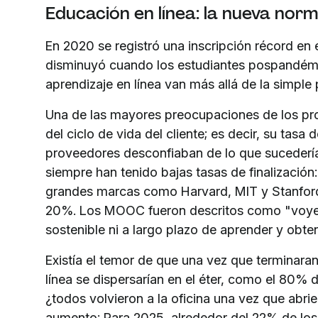
Educación en línea: la nueva norm
En 2020 se registró una inscripción récord en
disminuyó cuando los estudiantes pospandémi
aprendizaje en línea van más allá de la simple 
Una de las mayores preocupaciones de los pro
del ciclo de vida del cliente; es decir, su tas
proveedores desconfiaban de lo que sucedería
siempre han tenido bajas tasas de finalizació
grandes marcas como Harvard, MIT y Stanford t
20%. Los MOOC fueron descritos como "voyeu
sostenible ni a largo plazo de aprender y obte
Existía el temor de que una vez que terminara
línea se dispersarían en el éter, como el 80% 
¿todos volvieron a la oficina una vez que abri
aumento; Para 2025, alrededor del 22% de los