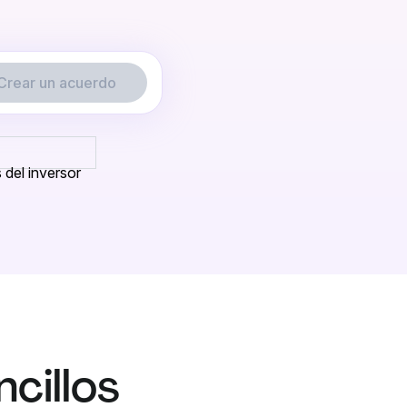
Crear un acuerdo
del inversor
cillos