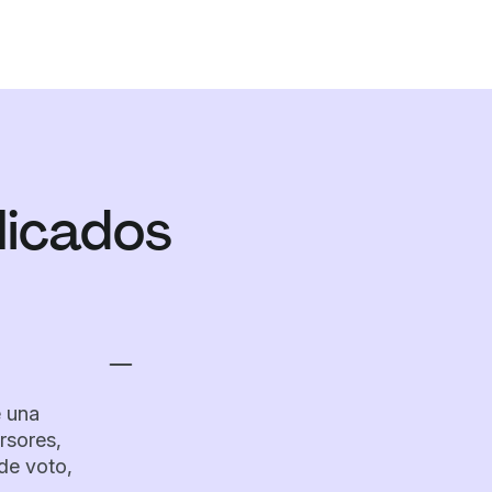
licados
e una
rsores,
de voto,