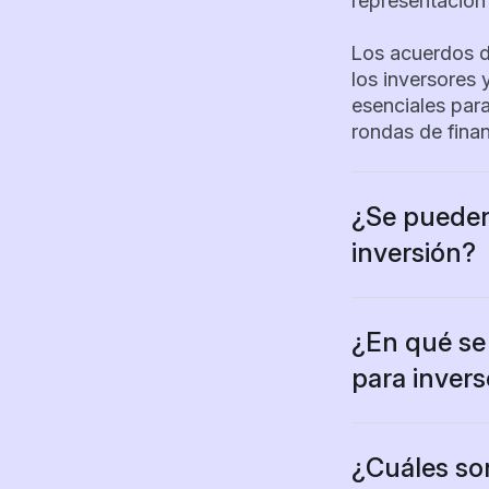
representación 
Los acuerdos de
los inversores 
esenciales para
rondas de finan
¿Se pueden
inversión?
Sí, normalment
Tanto la empre
términos antes 
¿En qué se 
valoración, la 
para inver
derechos de pr
Un acuerdo de 
diferentes:
Las negociacio
¿Cuáles so
disposiciones p
Acuerdo de in