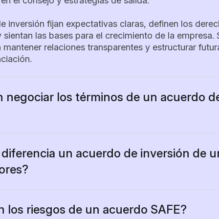
en el consejo y estrategias de salida.
 inversión fijan expectativas claras, definen los dere
y sientan las bases para el crecimiento de la empresa.
 mantener relaciones transparentes y estructurar futur
ciación.
 negociar los términos de un acuerdo d
e los términos de un acuerdo de inversión son negocia
sa como los inversores suelen debatir y perfeccionar l
de cerrarlo. Es habitual negociar cuestiones como la
diferencia un acuerdo de inversión de u
composición del consejo, las preferencias de liquidació
sores?
otección.
inversión y una carta para inversores cumplen funcion
nes suelen comenzar con un term sheet que recoge la
n los riesgos de un acuerdo SAFE?
rincipales. Factores como la tracción de la empresa, l
versión:
Es el contrato que rige la operación y la relac