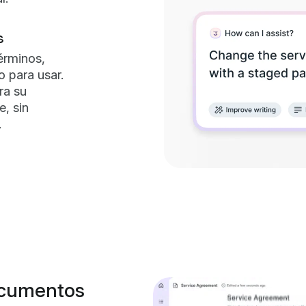
s
érminos,
 para usar.
ra su
e, sin
.
ocumentos