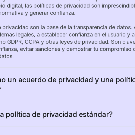
cio digital, las políticas de privacidad son imprescindib
normativa y generar confianza.
e privacidad son la base de la transparencia de datos.
lemas legales, a establecer confianza en el usuario y a
o GDPR, CCPA y otras leyes de privacidad. Son clave
nfianza, evitar sanciones y demostrar tu compromiso 
datos.
o un acuerdo de privacidad y una políti
?
 de privacidad, también denominado aviso de privacid
 privacidad, es esencialmente lo mismo que una políti
 un documento legal que informa a los usuarios sobre
 política de privacidad estándar?
protege su información personal.
e privacidad estándar es un documento base que cubre
amentales requeridos por la mayoría de regulaciones
uelen usarse indistintamente, aunque algunas organiza