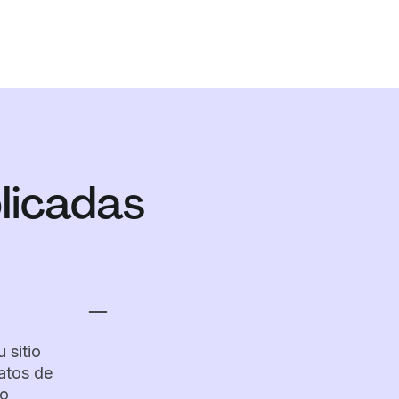
plicadas
 sitio
datos de
 o