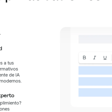
a
d
s a tus
ormativos
ente de IA
 modernos.
xperto
plimiento?
iones