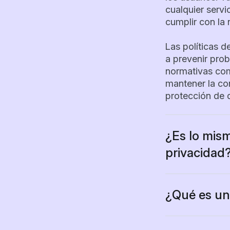
cualquier servi
cumplir con la 
Las políticas d
a prevenir prob
normativas com
mantener la co
protección de 
¿Es lo mism
privacidad
Sí, un acuerdo
declaración de
privacidad. Es
¿Qué es una
recoge, usa y 
Una política d
elementos fund
Los términos s