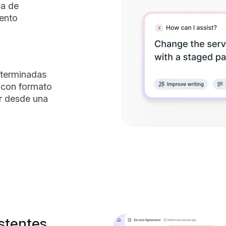
ca de
iento
 terminadas
— con formato
ar desde una
istentes