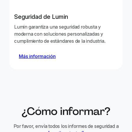
Saidina Hikam
integración de la
espacio de trabaj
Seguridad de Lumin
atacante.
Lumin garantiza una seguridad robusta y
moderna con soluciones personalizadas y
Identificó que lo
cumplimiento de estándares de la industria.
documentos podí
Mohammed Nafeed
utilizarse para 
Más información
usuario asociada 
Identificó un pr
que permitía a a
Ali Taher
conservar y usar
organización des
del espacio de tr
¿Cómo informar?
Por favor, envía todos los informes de seguridad a