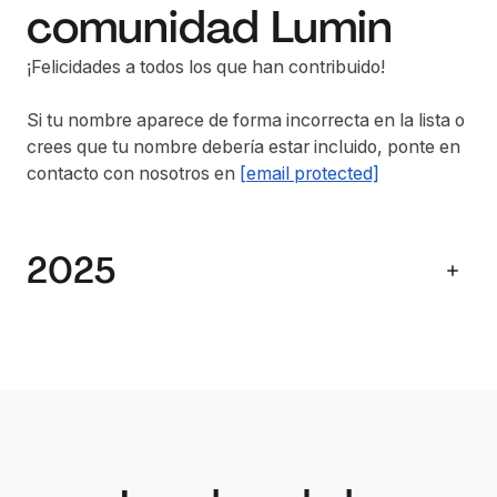
comunidad Lumin
¡Felicidades a todos los que han contribuido!
Si tu nombre aparece de forma incorrecta en la lista o
crees que tu nombre debería estar incluido, ponte en
contacto con nosotros en
[email protected]
2025
Name
Summary
Identificó un pr
Roto en el flujo d
manipulación de 
lo que resultaba 
Mohammad Osman
invitaciones para