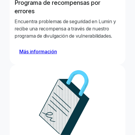
Programa de recompensas por
Identificó un pr
comentarios que p
errores
autorizada de co
Encuentra problemas de seguridad en Lumin y
recibe una recompensa a través de nuestro
Reportó una vuln
programa de divulgación de vulnerabilidades.
en el servidor qu
Yassine Mostaid
recuperar las UR
Más información
documentos prot
mediante una co
Reportó un probl
flujos de propied
Mohamed Farid
espacio de trabaj
volver a unirse e
propietario real 
Identificó una de
de OAuth que per