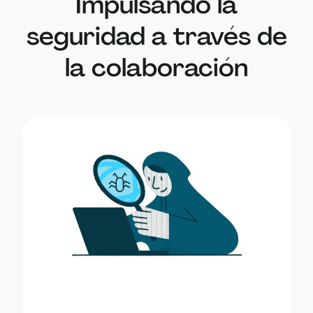
Impulsando la
de trabajo. Desc
seguridad a través de
acceso que expon
espacio de trabaj
la colaboración
miembro.
Reportó una vuln
Niraj Mahajan
ejecución arbitrar
parámetros de U
Identificó un fall
documentos que p
Youssef Hany
autorizada de los
la aprobación d
Identificó un pro
comentarios bas
publicar comenta
Ranjeet Kumar Singh