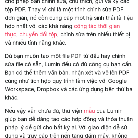
cho phép bạn chỉnh sửa, chú thích, gửi và ký các
tệp PDF. Thay vì chỉ là một trình chỉnh sửa PDF
đơn giản, nó còn cung cấp một hệ sinh thái tài liệu
hợp nhất với các khả năng
cộng tác thời gian
thực
,
chuyển đổi tệp
, chỉnh sửa trên nhiều thiết bị
và nhiều tính năng khác.
Dù bạn muốn tạo một file PDF từ đầu hay chỉnh
sửa file có sẵn, Lumin đều có đủ công cụ bạn cần.
Bạn có thể thêm văn bản, nhận xét và vẽ lên PDF
cũng như tích hợp quy trình làm việc với Google
Workspace, Dropbox và các ứng dụng bên thứ ba
khác.
Nếu vậy vẫn chưa đủ, thư viện
mẫu
của Lumin
giúp bạn dễ dàng tạo các hợp đồng và thỏa thuận
pháp lý để gửi cho bất kỳ ai. Với giao diện dễ sử
dụng và truy cập trên nền tảng đám mây, không