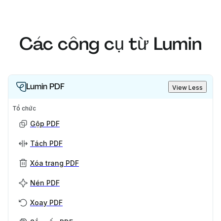
Các công cụ từ Lumin
Lumin PDF
View Less
Tổ chức
Gộp PDF
Tách PDF
Xóa trang PDF
Nén PDF
Xoay PDF