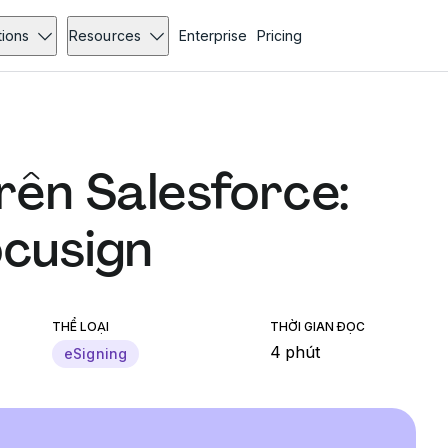
tions
Resources
Enterprise
Pricing
rên Salesforce:
ocusign
THỂ LOẠI
THỜI GIAN ĐỌC
4 phút
eSigning