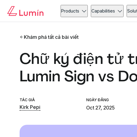
Products
Capabilities
Solu
Khám phá tất cả bài viết
Chữ ký điện tử t
Lumin Sign vs D
TÁC GIẢ
NGÀY ĐĂNG
Kirk Pepi
Oct 27, 2025