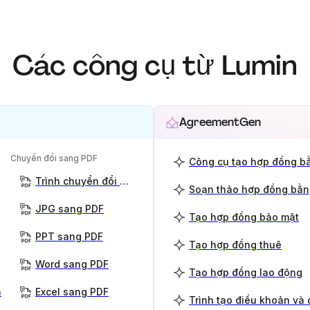
Các công cụ từ Lumin
AgreementGen
Chuyển đổi sang PDF
Công cụ tạo hợp đồng bằ
Trình chuyển đổi PDF
Soạn thảo hợp đồng bằn
JPG sang PDF
Tạo hợp đồng bảo mật
PPT sang PDF
Tạo hợp đồng thuê
Word sang PDF
Tạo hợp đồng lao động
n
Excel sang PDF
Trình tạo điều khoản và 