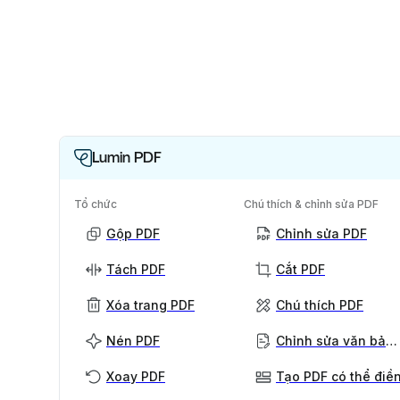
Lumin PDF
Tổ chức
Chú thích & chỉnh sửa PDF
Gộp PDF
Chỉnh sửa PDF
Tách PDF
Cắt PDF
Xóa trang PDF
Chú thích PDF
Nén PDF
Chỉnh sửa văn bản PDF
Xoay PDF
Tạo PDF có thể điề