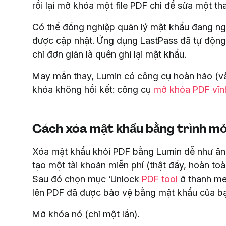
rồi lại mở khóa một file PDF chỉ để sửa một th
Có thể đồng nghiệp quản lý mật khẩu đang ng
được cập nhật. Ứng dụng LastPass đã tự động g
chỉ đơn giản là quên ghi lại mật khẩu.
May mắn thay, Lumin có công cụ hoàn hảo (và
khóa không hồi kết: công cụ
mở khóa PDF vĩn
Cách xóa mật khẩu bằng trình m
Xóa mật khẩu khỏi PDF bằng Lumin dễ như ăn 
tạo một tài khoản miễn phí (thật đấy, hoàn toà
Sau đó chọn mục ‘Unlock
PDF tool
ở thanh men
lên PDF đã được bảo vệ bằng mật khẩu của b
Mở khóa nó (chỉ một lần).