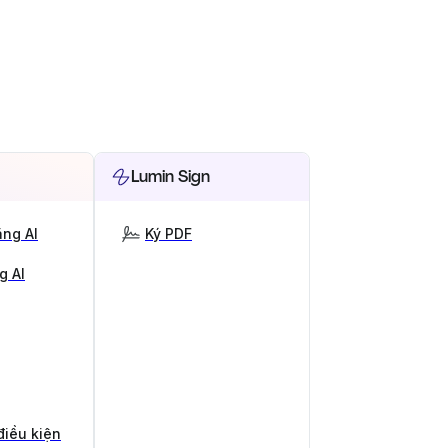
Lumin Sign
ng AI
Ký PDF
g AI
điều kiện