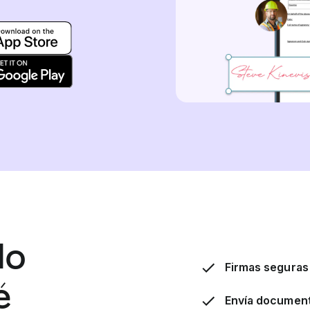
do
Firmas seguras
é
Envía documento