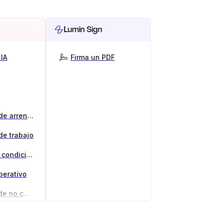
Lumin Sign
IA
Firma un PDF
Generador de contratos de arrendamiento
de trabajo
Generador de términos y condiciones
perativo
Generador de acuerdos de no competencia
 negocio