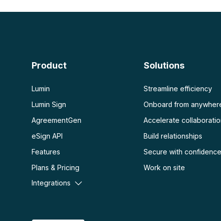
Resumidor de PDF con IA
Desbloquear PDF
Chat con PDF
Aplanar PDF
Proteger PDF
Escanear
OCR PDF
Product
Solutions
Escanear PDF
Lumin
Streamline efficiency
Lumin Sign
Onboard from anywher
AgreementGen
Accelerate collaborati
eSign API
Build relationships
Features
Secure with confidenc
Plans & Pricing
Work on site
Integrations