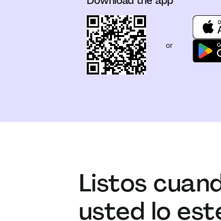
Download the app
or
Listos cuan
usted lo est