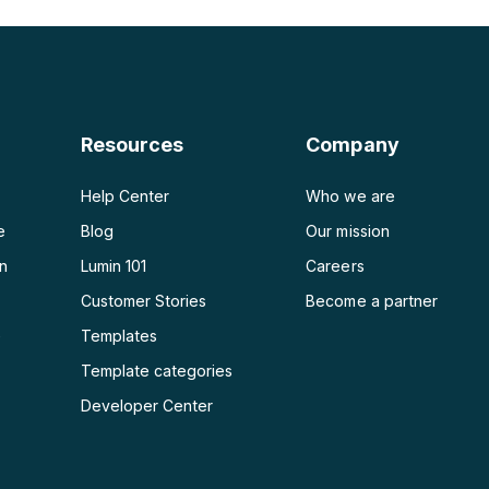
PDF a JPG
PDF a Word
PDF a PPT
Resources
Company
PDF a Excel
Help Center
Who we are
e
Blog
Our mission
on
Lumin 101
Careers
Customer Stories
Become a partner
e
Templates
Template categories
Developer Center