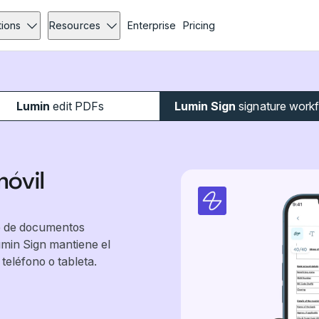
tions
Resources
Enterprise
Pricing
Lumin
edit PDFs
Lumin Sign
signature work
óvil
to de documentos
Lumin Sign mantiene el
teléfono o tableta.