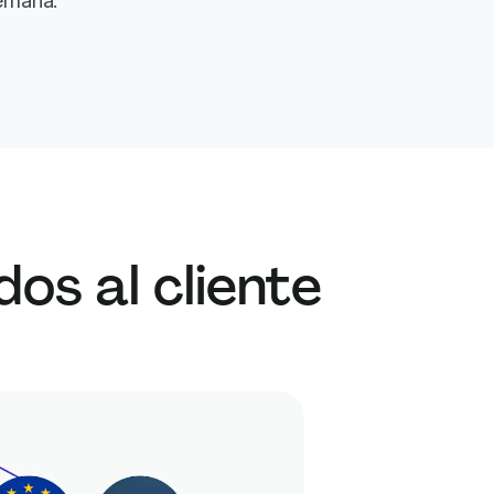
emana.
os al cliente