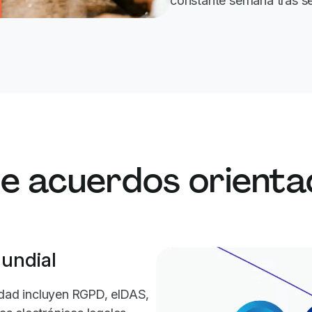
constante semana tras s
 acuerdos orientad
undial
idad incluyen RGPD, eIDAS,