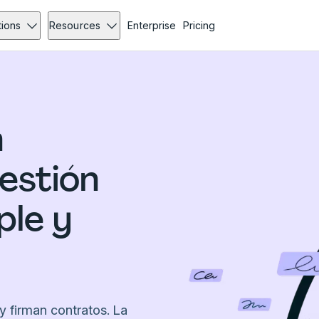
tions
Resources
Enterprise
Pricing
n
estión
ple y
y firman contratos. La