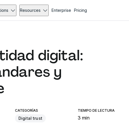
tions
Resources
Enterprise
Pricing
idad digital:
ándares y
e
CATEGORÍAS
TIEMPO DE LECTURA
3 min
Digital trust